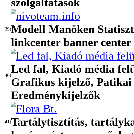
szolgáltatások
Modell Manöken Statiszt
39)
linkcenter banner center
Led fal, Kiadó média felü
40)
Grafikus kijelző, Patikai
Eredménykijelzők
Tartálytisztítás, tartály
41)