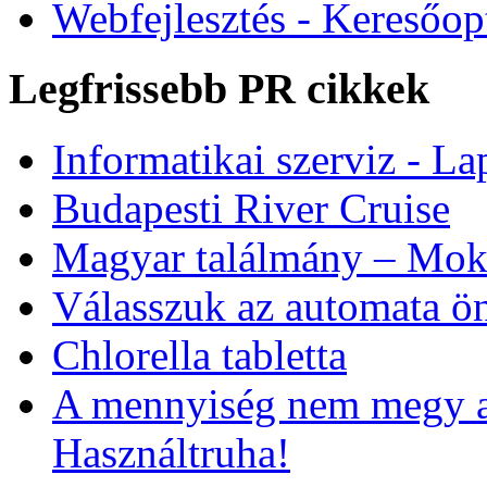
Webfejlesztés - Keresőop
Legfrissebb PR cikkek
Informatikai szerviz - Lap
Budapesti River Cruise
Magyar találmány – Moks
Válasszuk az automata ön
Chlorella tabletta
A mennyiség nem megy a
Használtruha!