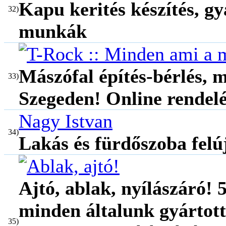
Kapu kerités készítés, gy
32)
munkák
Mászófal építés-bérlés, m
33)
Szegeden! Online rendelé
Nagy Istvan
34)
Lakás és fürdőszoba felú
Ajtó, ablak, nyílászáró! 
minden általunk gyártott 
35)