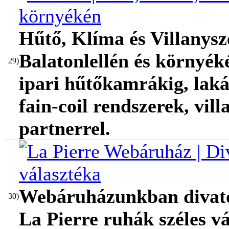
Hűtő, Klíma és Villanys
Balatonlellén és környéké
29)
ipari hűtőkamrákig, laká
fain-coil rendszerek, vill
partnerrel.
Webáruházunkban divatos
30)
La Pierre ruhák széles v