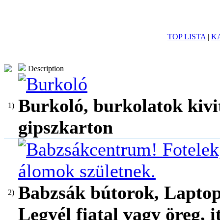
TOP LISTA
|
K
Description
Burkoló, burkolatok kivi
1)
gipszkarton
Babzsák bútorok, Laptop
2)
Legyél fiatal vagy öreg, 