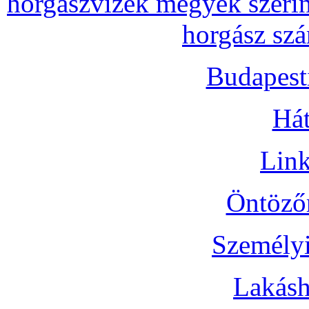
horgászvizek megyék szerin
horgász szá
Budapest
Hát
Link
Öntözőr
Személyi
Lakásh