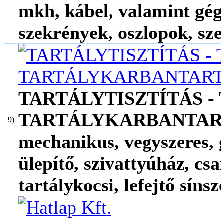
mkh, kábel, valamint gég
szekrények, oszlopok, sz
TARTÁLYTISZTÍTÁS -
TARTÁLYKARBANTARTÁS ,
9)
mechanikus, vegyszeres, 
ülepítő, szivattyúház, cs
tartálykocsi, lefejtő sínsz