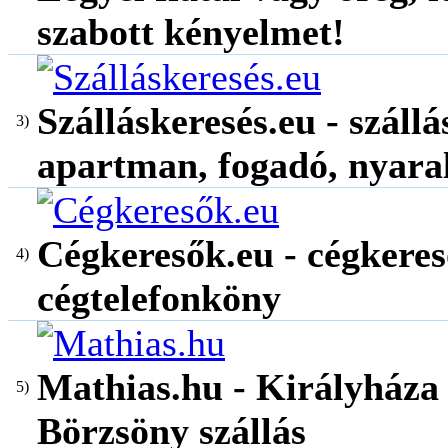
szabott kényelmet!
Szálláskeresés.eu - szállá
3)
apartman, fogadó, nyara
Cégkeresők.eu - cégkeres
4)
cégtelefonköny
Mathias.hu - Királyháza
5)
Börzsöny szállás