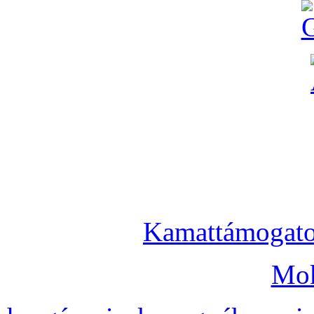
Kamattámogatot
Mok