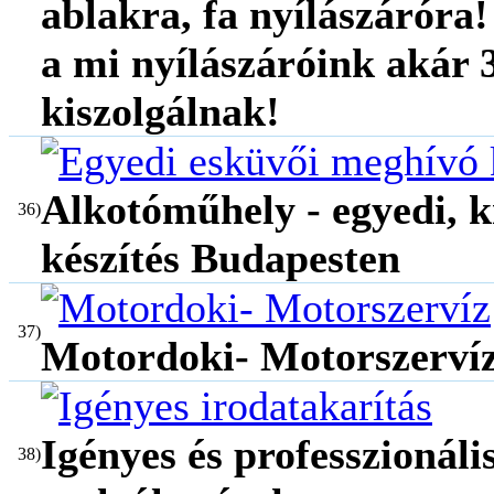
ablakra, fa nyílászáróra
a mi nyílászáróink akár 3
kiszolgálnak!
Alkotóműhely - egyedi, k
36)
készítés Budapesten
37)
Motordoki- Motorszerví
Igényes és professzionáli
38)