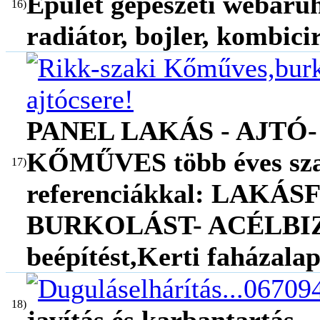
Épület gépészeti webáru
16)
radiátor, bojler, kombici
PANEL LAKÁS - AJTÓ- c
KŐMŰVES több éves szak
17)
referenciákkal: LAKÁSF
BURKOLÁST- ACÉLBIZ
beépítést,Kerti faházala
18)