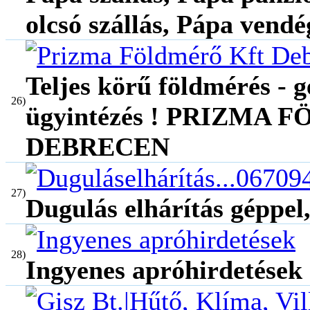
olcsó szállás, Pápa vend
Teljes körű földmérés - g
26)
ügyintézés ! PRIZMA
DEBRECEN
27)
Dugulás elhárítás géppel,
28)
Ingyenes apróhirdetések