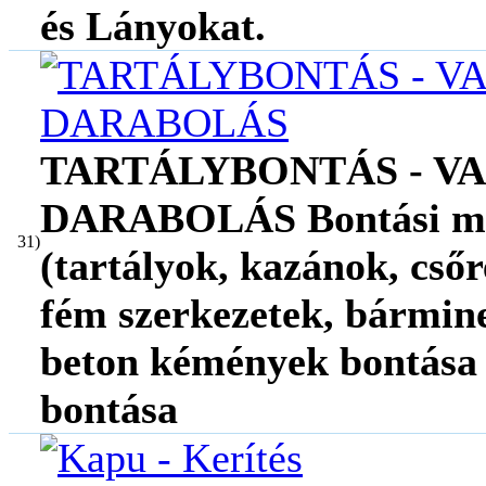
és Lányokat.
TARTÁLYBONTÁS - VA
DARABOLÁS Bontási mu
31)
(tartályok, kazánok, cső
fém szerkezetek, bármin
beton kémények bontása 
bontása