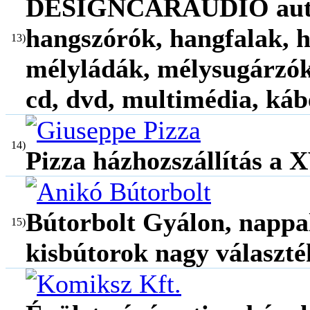
DESIGNCARAUDIO autóhi
hangszórók, hangfalak, h
13)
mélyládák, mélysugárzók,
cd, dvd, multimédia, káb
14)
Pizza házhozszállítás a 
Bútorbolt Gyálon, nappal
15)
kisbútorok nagy választé