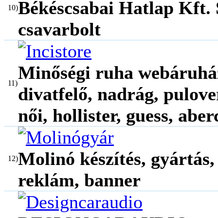
Békéscsabai Hatlap Kft. 
10)
csavarbolt
Minőségi ruha webáruház,
11)
divatfelő, nadrág, pulover
női, hollister, guess, ab
Molinó készítés, gyártás, 
12)
reklám, banner