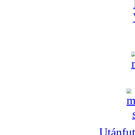
Utánfut