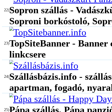
Sopron szállás - Vadászk
22)
Soproni borkóstoló, Sopr
TopSiteBanner - Banner c
23)
linkcsere
Szállásbázis.info - szállá
24)
apartman, fogadó, nyara
Pápa szállás, Pápa panz
25)