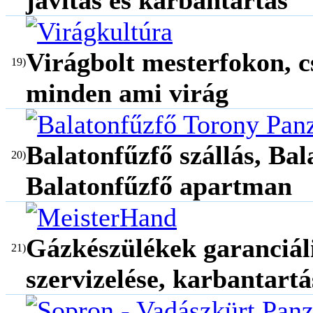
javítás és karbantartás
Virágbolt mesterfokon, c
19)
minden ami virág
Balatonfűzfő szállás, Bal
20)
Balatonfűzfő apartman
Gázkészülékek garanciáli
21)
szervizelése, karbantartá