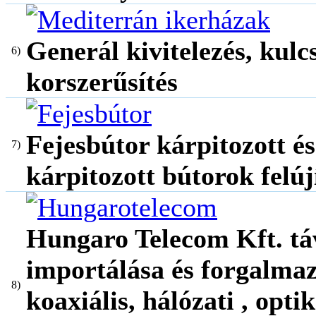
Generál kivitelezés, kulc
6)
korszerűsítés
Fejesbútor kárpitozott é
7)
kárpitozott bútorok felúj
Hungaro Telecom Kft. tá
importálása és forgalmaz
8)
koaxiális, hálózati , optik