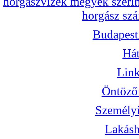
horgászvizek megyék szerin
horgász szá
Budapest
Hát
Link
Öntözőr
Személyi
Lakásh