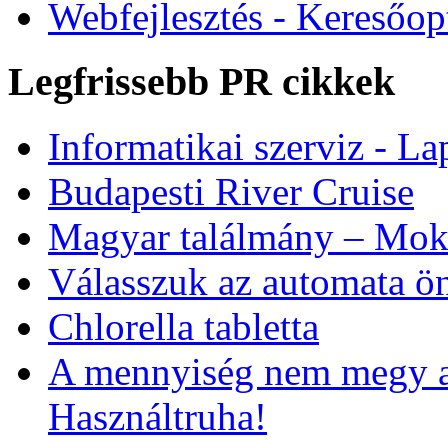
Webfejlesztés - Keresőop
Legfrissebb PR cikkek
Informatikai szerviz - Lap
Budapesti River Cruise
Magyar találmány – Moks
Válasszuk az automata ön
Chlorella tabletta
A mennyiség nem megy a
Használtruha!