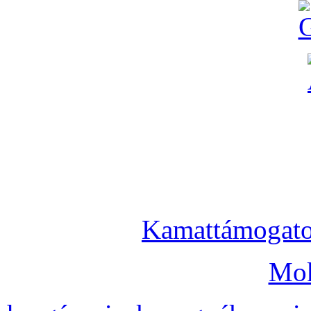
Kamattámogatot
Mok