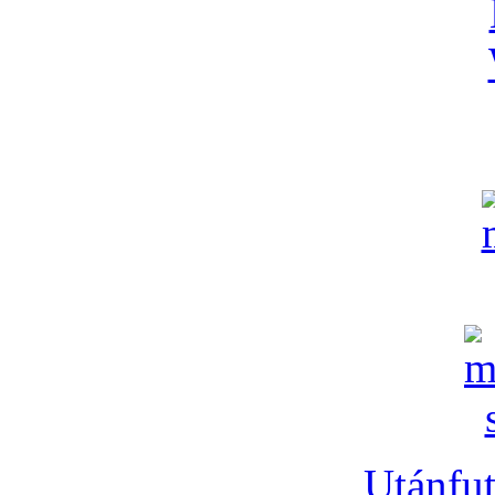
Utánfut