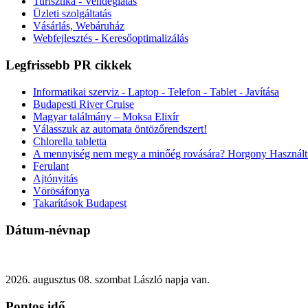
Turisztika - Vendéglátás
Üzleti szolgáltatás
Vásárlás, Webáruház
Webfejlesztés - Keresőoptimalizálás
Legfrissebb PR cikkek
Informatikai szerviz - Laptop - Telefon - Tablet - Javítása
Budapesti River Cruise
Magyar találmány – Moksa Elixír
Válasszuk az automata öntözőrendszert!
Chlorella tabletta
A mennyiség nem megy a minőég rovására? Horgony Használt
Ferulant
Ajtónyitás
Vörösáfonya
Takarítások Budapest
Dátum-névnap
2026. augusztus 08. szombat László napja van.
Pontos idő