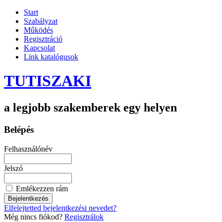
Start
Szabályzat
Működés
Regisztráció
Kapcsolat
Link katalógusok
TUTISZAKI
a legjobb szakemberek egy helyen
Belépés
Felhasználónév
Jelszó
Emlékezzen rám
Elfelejtetted bejelentkezési nevedet?
Még nincs fiókod?
Regisztrálok