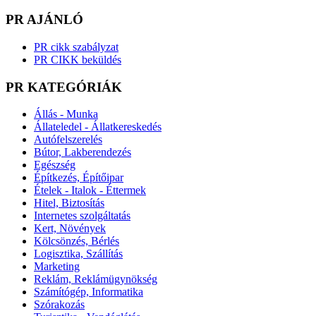
PR AJÁNLÓ
PR cikk szabályzat
PR CIKK beküldés
PR KATEGÓRIÁK
Állás - Munka
Állateledel - Állatkereskedés
Autófelszerelés
Bútor, Lakberendezés
Egészség
Építkezés, Építőipar
Ételek - Italok - Éttermek
Hitel, Biztosítás
Internetes szolgáltatás
Kert, Növények
Kölcsönzés, Bérlés
Logisztika, Szállítás
Marketing
Reklám, Reklámügynökség
Számítógép, Informatika
Szórakozás