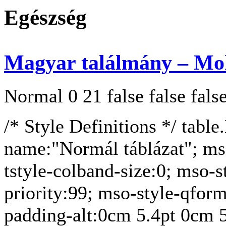
Egészség
Magyar találmány – Mok
Normal 0 21 false false 
/* Style Definitions */ tab
name:"Normál táblázat"; ms
tstyle-colband-size:0; mso-
priority:99; mso-style-qform
padding-alt:0cm 5.4pt 0cm 