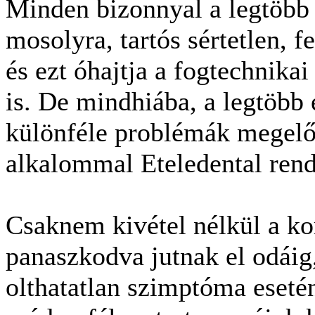
Minden bizonnyal a legtöbb
mosolyra, tartós sértetlen, f
és ezt óhajtja a fogtechnik
is. De mindhiába, a legtöbb
különféle problémák megelőz
alkalommal Eteledental ren
Csaknem kivétel nélkül a ko
panaszkodva jutnak el odáig,
olthatatlan szimptóma eseté