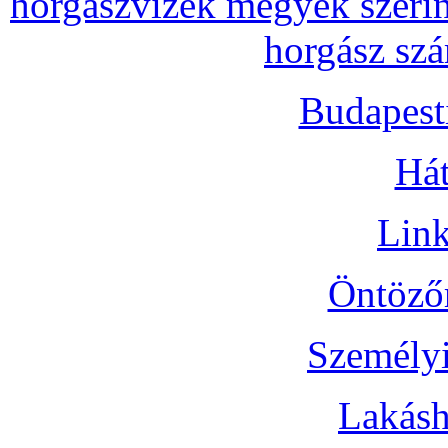
horgászvizek megyék szerin
horgász szá
Budapest
Hát
Link
Öntözőr
Személyi
Lakásh