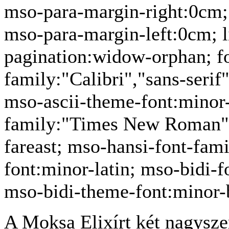
mso-para-margin-right:0cm;
mso-para-margin-left:0cm; 
pagination:widow-orphan; fon
family:"Calibri","sans-serif
mso-ascii-theme-font:minor-
family:"Times New Roman";
fareast; mso-hansi-font-fam
font:minor-latin; mso-bidi
mso-bidi-theme-font:minor-
A Moksa Elixírt két nagyszer