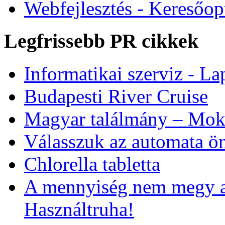
Webfejlesztés - Keresőop
Legfrissebb PR cikkek
Informatikai szerviz - Lap
Budapesti River Cruise
Magyar találmány – Moks
Válasszuk az automata ön
Chlorella tabletta
A mennyiség nem megy a
Használtruha!