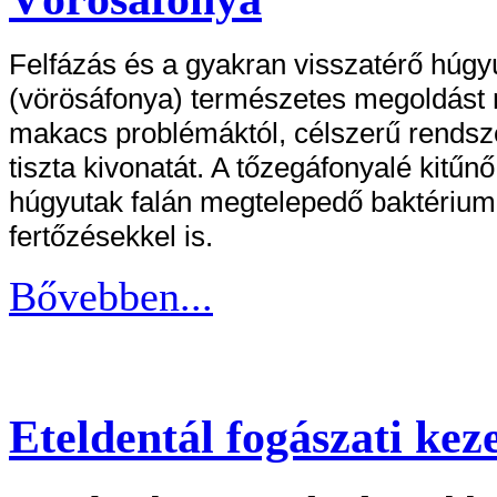
Felfázás és a gyakran visszatérő húgyú
(vörösáfonya) természetes megoldást 
makacs problémáktól, célszerű rends
tiszta kivonatát. A tőzegáfonyalé kitűnő
húgyutak falán megtelepedő baktérium
fertőzésekkel is.
Bővebben...
Eteldentál fogászati keze