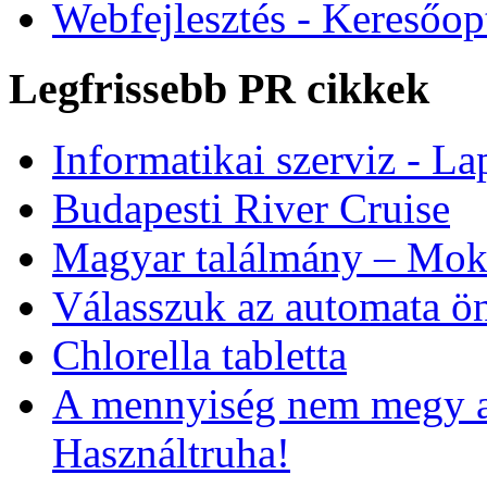
Webfejlesztés - Keresőop
Legfrissebb PR cikkek
Informatikai szerviz - Lap
Budapesti River Cruise
Magyar találmány – Moks
Válasszuk az automata ön
Chlorella tabletta
A mennyiség nem megy a
Használtruha!