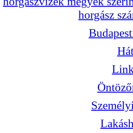
horgászvizek megyék szerin
horgász szá
Budapest
Hát
Link
Öntözőr
Személyi
Lakásh