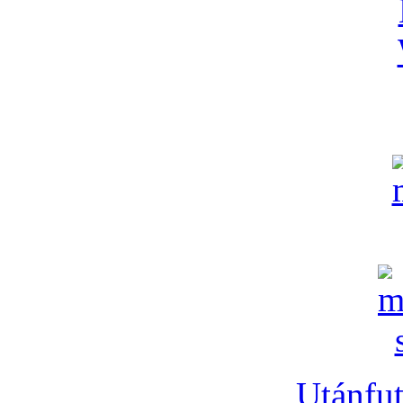
Utánfut