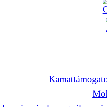
Kamattámogatot
Mok