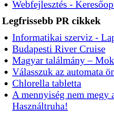
Webfejlesztés - Keresőop
Legfrissebb PR cikkek
Informatikai szerviz - Lap
Budapesti River Cruise
Magyar találmány – Moks
Válasszuk az automata ön
Chlorella tabletta
A mennyiség nem megy a
Használtruha!