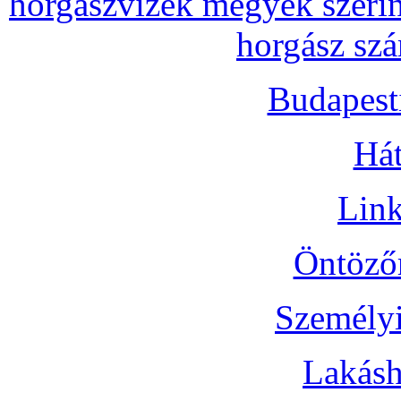
horgászvizek megyék szerin
horgász szá
Budapest
Hát
Link
Öntözőr
Személyi
Lakásh