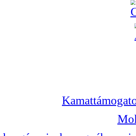
Kamattámogatot
Mok