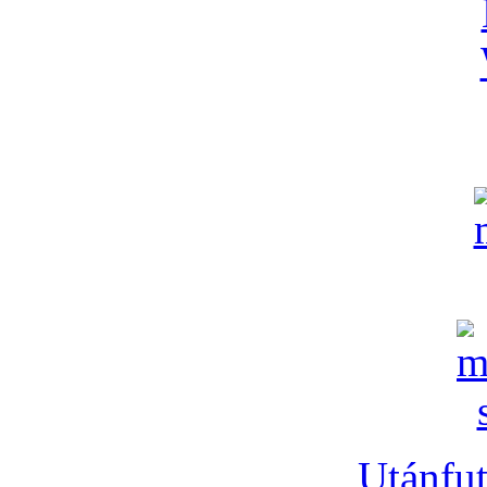
Utánfut